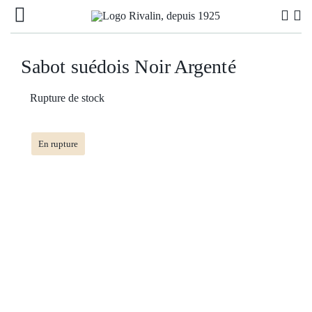
Passer
Navigation
au
à
contenu
LES CHARENTAISES
Sabot suédois Noir Argenté
bascule
LES SABOTS
Rupture de stock
COLLABORATIONS
En rupture
DERNIÈRE CHANCE
A PROPOS
NEWS
POINTS DE VENTE
CONTACT