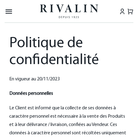
Passer
au
Navigation
contenu
à
LES CHARENTAISES
bascule
Politique de
LES SABOTS
confidentialité
COLLABORATIONS
DERNIÈRE CHANCE
En vigueur au 20/11/2023
A PROPOS
Données personnelles
NEWS
Le Client est informé que la collecte de ses données à
caractère personnel est nécessaire à la vente des Produits
POINTS DE VENTE
et à leur délivrance / livraison, confiées au Vendeur. Ces
données à caractère personnel sont récoltées uniquement