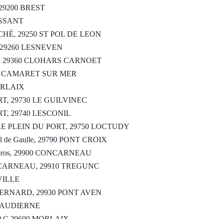
29200 BREST
ESSANT
HÉ, 29250 ST POL DE LEON
 29260 LESNEVEN
oite, 29360 CLOHARS CARNOET
570 CAMARET SUR MER
MORLAIX
T, 29730 LE GUILVINEC
T, 29740 LESCONIL
E PLEIN DU PORT, 29750 LOCTUDY
de Gaulle, 29790 PONT CROIX
u Moros, 29900 CONCARNEAU
CARNEAU, 29910 TREGUNC
VILLE
BERNARD, 29930 PONT AVEN
0 AUDIERNE
AC 29600 MORLAIX