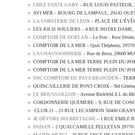
CHEZ TANTE GABY
– RUE LOUIS PASTEUR, 
AVI MER – BOURG DE LAMPAUL, 29242 OU
LA SABOTERIE DE LEON
– PLACE DE L’ÉVÊC
LES JOLIS SOULIERS – 4 RUE NOTRE DAME,
COMPTOIR DE DOELAN
– Le Port – Rive Dr
COMPTOIR DE LA MER – Quai Théphany, 29
LA CHAUSSONNERIE
– Rue de Brest, 29600 
COMPTOIR DE LA MER TERRE PLEIN DU POR
COMPTOIR DE LA MER TERRE PLEIN DU POR
SNC COMPTOIR DU PAYS BIGOUDEN
– TERR
QUINCAILLERIE DE PONT CROIX – Bd Général 
LE MOUSSAILLON
– Avenue Bielefeld Z.I. d
CORDONNERIE QUEMERE – 9, RUE DE CON
CLUB 21 – 21 RUE LECAMPION 50400 GRAN
JE DÉVORE MA BRETAGNE
– 1 RUE EMILE 
PAISAN
– 2 QUAI CAMILLE PELLETAN 2977
M AIME MERCI
– 26 RUE ANGE DE GUERNIS