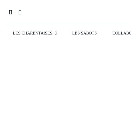
Passer
au
contenu
LES CHARENTAISES
LES SABOTS
COLLABO