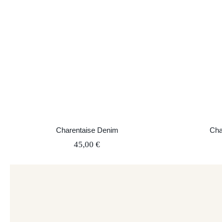
Charentaise Denim
Char
Charentaise Denim
Cha
45,00
€