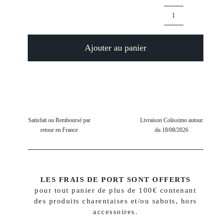
quantité
de
Ajouter au panier
Sabot
Breton
Naturel
Satisfait ou Remboursé par
Livraison Colissimo autour
retour en France
du 18/08/2026
LES FRAIS DE PORT SONT OFFERTS
pour tout panier de plus de 100€ contenant
des produits charentaises et/ou sabots, hors
accessoires.