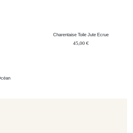
 Océan
Charentaise Toile Jute Ecrue
45,00
€
Océan