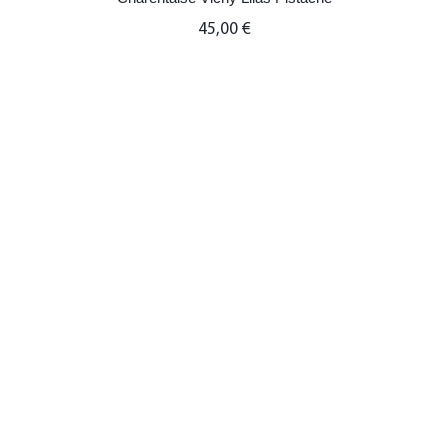
45,00
€
Charentaise Tartan Clash