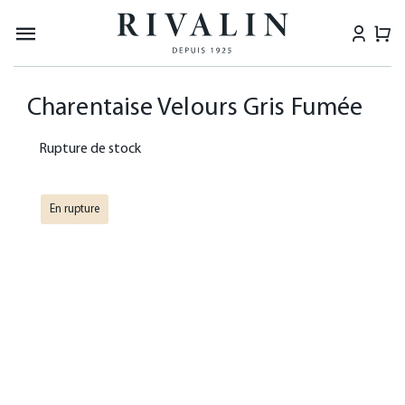
Passer
au
Navigation
contenu
à
LES CHARENTAISES
Charentaise Velours Gris Fumée
bascule
LES SABOTS
Rupture de stock
COLLABORATIONS
En rupture
DERNIÈRE CHANCE
A PROPOS
NEWS
POINTS DE VENTE