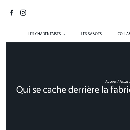
Passer
au
contenu
LES CHARENTAISES
LES SABOTS
COLLA
Accueil
/
Actus
Qui se cache derrière la fab