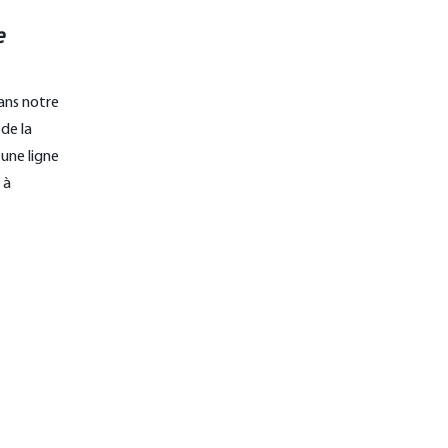
e
ans notre
de la
une ligne
 à