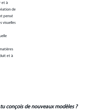
r et à
réation de
nt pensé
 visuelles
uelle
 matières
duit et à
 tu conçois de nouveaux modèles ?