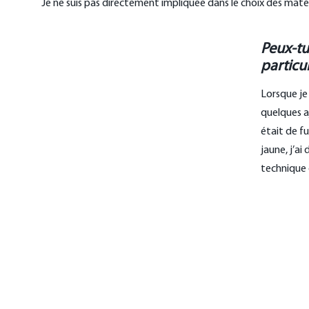
Je ne suis pas directement impliquée dans le choix des maté
Peux-tu
particu
Lorsque je
quelques a
était de f
jaune, j’ai
technique 