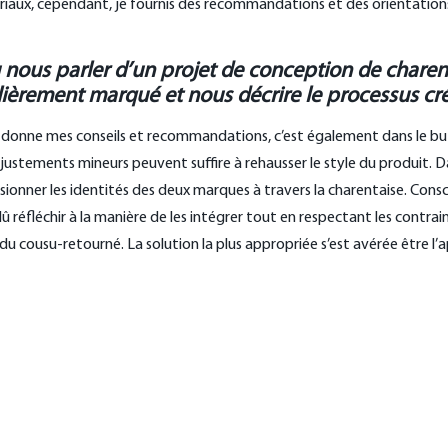
riaux, cependant, je fournis des recommandations et des orientations e
 nous parler d’un projet de conception de charent
lièrement marqué et nous décrire le processus créat
 donne mes conseils et recommandations, c’est également dans le but d
justements mineurs peuvent suffire à rehausser le style du produit. D
usionner les identités des deux marques à travers la charentaise. Con
 dû réfléchir à la manière de les intégrer tout en respectant les contra
du cousu-retourné. La solution la plus appropriée s’est avérée être l’a