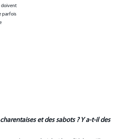
e doivent
e parfois
e
harentaises et des sabots ? Y a-t-il des